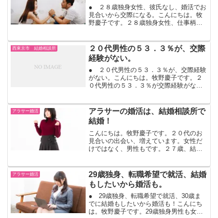
● ２８歳独身女性、彼氏なし、婚活でお
見合いから交際になる。こんにちは。牧
野慶子です。２８歳独身女性、仕事柄、
週末休みでないために、今までお付き合
いが続かなかったそうです。お見合いの
出会いから仮交際になっています。仮交
２０代男性の５３．３％が、交際
西東京市 結婚相談所
際は、お付き合いではあ...
経験がない。
● ２０代男性の５３．３％が、交際経験
がない。こんにちは。牧野慶子です。２
０代男性の５３．３％が交際経験がな
い。２０代女性は、３４％が交際経験な
し。（２０１６年３月 恋愛と結婚につ
いてテーマ インターネット上で６００
アラサーの婚活は、結婚相談所で
アラサー婚活
人に調査 ：明治安田生命...
結婚！
こんにちは。牧野慶子です。２０代のお
見合いの出会い、増えています。女性だ
けではなく、男性もです。２７歳、結婚
するかもと思っていた交際相手と別れて
しまった。次に出会うお相手とは、結婚
したい！ここから、出会って恋愛になっ
29歳独身、転職希望で就活、結婚
アラサー婚活
て、そして、また相手との...
もしたいから婚活も。
● 29歳独身、転職希望で就活、30歳ま
でに結婚もしたいから婚活も！こんにち
は。牧野慶子です。29歳独身男性も女性