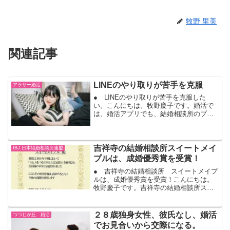
牧野 里美
関連記事
LINEのやり取りが苦手を克服
アラサー婚活
● LINEのやり取りが苦手を克服した
い。こんにちは。牧野慶子です。婚活で
は、婚活アプリでも、結婚相談所のプレ
交際でも、出会いはシステム上でします
が、デートをすることになったら、LINE
交換をしてやり取りをする人が多いで
す。IBJのシステム...
吉祥寺の結婚相談所スイートメイ
IBJ 日本結婚相談所連盟
プルは、成婚優秀賞を受賞！
● 吉祥寺の結婚相談所 スイートメイプ
ルは、成婚優秀賞を受賞！こんにちは。
牧野慶子です。吉祥寺の結婚相談所スイ
ートメイプルは、IBJ日本結婚相談所連盟
の正規加盟店です。株式会社IBJは、東証
一部上場会社で婚活のリーディングカン
２８歳独身女性、彼氏なし、婚活
つつじが丘 婚活
パニー、今年２...
でお見合いから交際になる。