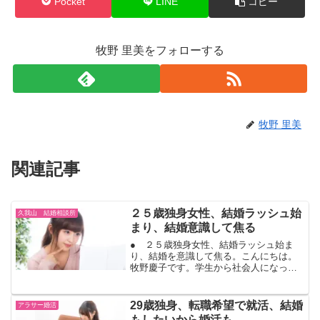
Pocket
LINE
コピー
牧野 里美をフォローする
牧野 里美
関連記事
２５歳独身女性、結婚ラッシュ始
久我山 結婚相談所
まり、結婚意識して焦る
● ２５歳独身女性、結婚ラッシュ始ま
り、結婚を意識して焦る。こんにちは。
牧野慶子です。学生から社会人になっ
て、学生時代からお付き合いしていた友
人が結婚する。社会人になって3年目でお
付き合いしている男性と結婚話になった
29歳独身、転職希望で就活、結婚
アラサー婚活
と耳にする。２５歳独身女...
もしたいから婚活も。