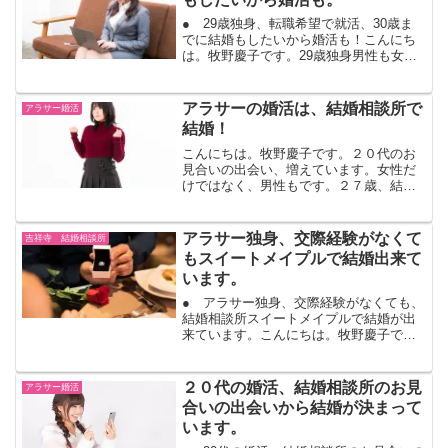
● 29歳独身、転職希望で就活、30歳ま
でに結婚もしたいから婚活も！こんにち
は。牧野慶子です。29歳独身男性も女性
も、今の仕事を辞めて他の仕事を希望す
る場合があります。転職活動をする。同
時に結婚も考えたい。同時進行はなかな
アラサーの婚活は、結婚相談所で
アラサー婚活
か難しい。まずは、...
結婚！
こんにちは。牧野慶子です。２０代のお
見合いの出会い、増えています。女性だ
けではなく、男性もです。２７歳、結婚
するかもと思っていた交際相手と別れて
しまった。次に出会うお相手とは、結婚
したい！ここから、出会って恋愛になっ
アラサー独身、交際経験がなくて
吉祥寺 結婚相談所
て、そして、また相手との...
もスイートメイプルで結婚出来て
います。
● アラサー独身、交際経験がなくても、
結婚相談所スイートメイプルで結婚が出
来ています。こんにちは。牧野慶子で
す。２０代、３０代、初めての婚活がス
イートメイプルでの婚活。お見合いの出
会いから仮交際になって、デートも経験
２０代の婚活、結婚相談所のお見
アラサー婚活
して経験値が上がっていき...
合いの出会いから結婚が決まって
います。