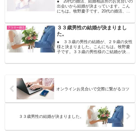
● 20代の婚活、結婚相談所のお見合いの
出会いから結婚が決まっています。こん
にちは。牧野慶子です。20代の婚活、恋
愛経験ありなし関係ないです。お見合い
の出会いから仮交際、真剣交際になって
恋愛になってプロポーズ、結婚が決まっ
３３歳男性の結婚が決まりまし
アラサー婚活
ています。結婚を見...
た。
● ３３歳の男性の結婚が、２９歳の女性
様と決まりました。こんにちは。牧野慶
子です。３３歳の男性様のご結婚が決ま
りました。ご入会は、昨年末、活動開始
は今年に入ってから、約7ヶ月半の婚活で
結婚が決まりました。ご入会相談から、
結婚生活に揺るがせな...
オンラインお見合いで交際に繋がるコツ
３３歳男性の結婚が決まりました。