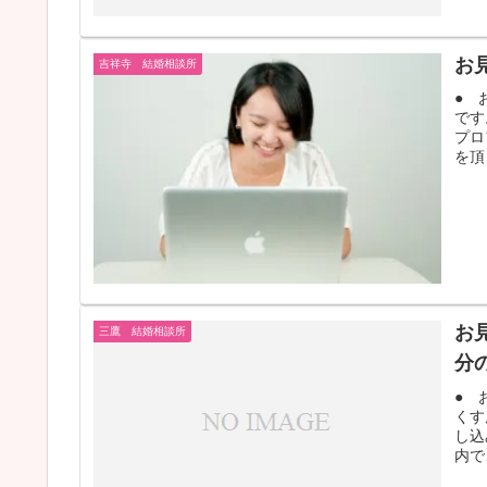
お
吉祥寺 結婚相談所
● 
です
プロ
を頂
お
三鷹 結婚相談所
分
● 
くす
し込
内で