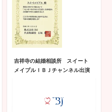
吉祥寺の結婚相談所 スイート
メイプルＩＢＪチャンネル出演
動
画
プ
レ