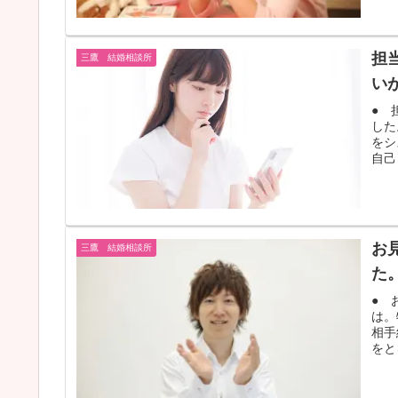
担
三鷹 結婚相談所
い
● 
した
をシ
自己
お
三鷹 結婚相談所
た
● 
は。
相手
をと