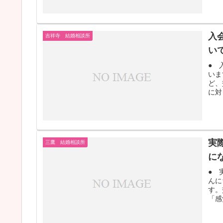
入
吉祥寺 結婚相談所
い
● 
いま
ど、
に対
実
三鷹 結婚相談所
に
● 
んに
す。
「感