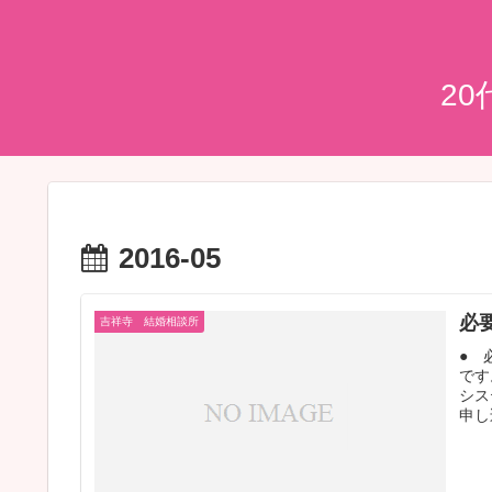
2
2016-05
必
吉祥寺 結婚相談所
● 
です
シス
申し