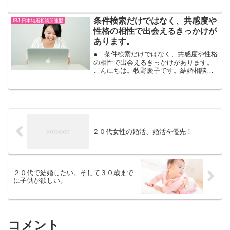
いに連絡取り合ってデートをするだけ。
結婚相談所での婚活は、安心安全の上に
条件検索だけではなく、共感度や
アドバイスもサポートも...
IBJ 日本結婚相談所連盟
性格の相性で出会えるきっかけが
あります。
● 条件検索だけではなく、共感度や性格
の相性で出会えるきっかけがあります。
こんにちは。牧野慶子です。結婚相談所
での出会いは、条件検索だけではありま
せん。私のところは、ＩＢＪ日本結婚相
談所連盟に加盟しています。会員様は、
ＩＢＪのシステムを使っ...
２０代女性の婚活、婚活を優先！
２０代で結婚したい。そして３０歳まで
に子供が欲しい。
コメント