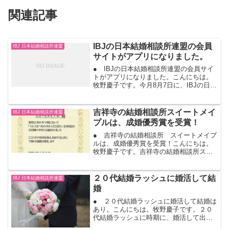
関連記事
IBJの日本結婚相談所連盟の会員
IBJ 日本結婚相談所連盟
サイトがアプリになりました。
● IBJの日本結婚相談所連盟の会員サイ
トがアプリになりました。こんにちは。
牧野慶子です。今月8月7日に、IBJの日本
結婚相談所連盟の会員様サイトがアプリ
化しました。軽快な操作になりました。
画像も美しいです。わかりやすいメニュ
吉祥寺の結婚相談所スイートメイ
IBJ 日本結婚相談所連盟
ーです。LIN...
プルは、成婚優秀賞を受賞！
● 吉祥寺の結婚相談所 スイートメイプ
ルは、成婚優秀賞を受賞！こんにちは。
牧野慶子です。吉祥寺の結婚相談所スイ
ートメイプルは、IBJ日本結婚相談所連盟
の正規加盟店です。株式会社IBJは、東証
一部上場会社で婚活のリーディングカン
２０代結婚ラッシュに婚活して結
IBJ 日本結婚相談所連盟
パニー、今年２...
婚
● ２０代結婚ラッシュに婚活して結婚は
あり。こんにちは。牧野慶子です。２０
代結婚ラッシュに時期に、婚活して出会
って結婚もあり。出会えば、後は、お互