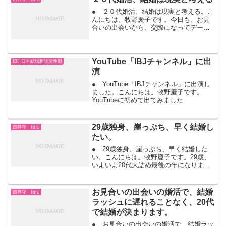
● ２０代婚活、結婚は現実と考える。こ
んにちは。牧野慶子です。今日も、お見
合いの出会いから、交際になってデート
を楽しんでいます。結婚は現実です。結
婚式を挙げることではありません。結婚
は生活です。２０代でも結婚生活をイメ
ージできれば、婚活は難...
YouTube「IBJチャンネル」に出
IBJ 日本結婚相談所連盟
演
● YouTube「IBJチャンネル」に出演し
ました。こんにちは。牧野慶子です。
YouTubeに初めて出てみました
29歳独身、崖っぷち、早く結婚し
吉祥寺 婚活
たい。
● 29歳独身、崖っぷち、早く結婚した
い。こんにちは。牧野慶子です。29歳、
いよいよ20代大詰め最後の年になりま
す。30歳までに結婚すればいいと、婚活
するまではゆとりで構えていましたよ
ね。実際は、28歳前後から30歳までに結
お見合いの出会いの婚活で、結婚
吉祥寺 婚活
婚するために、本...
ラッシュに遅れることなく、20代
で結婚が決まります。
● お見合いの出会いの婚活で、結婚ラッ