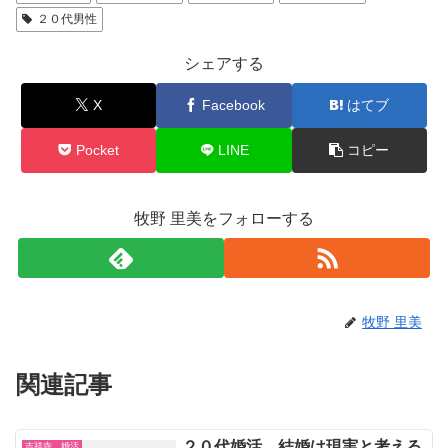
２０代男性
シェアする
X
Facebook
はてブ
Pocket
LINE
コピー
牧野 里美をフォローする
牧野 里美
関連記事
２０代婚活、結婚は現実と考える
吉祥寺 婚活