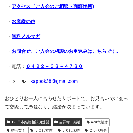
・
アクセス（ご入会のご相談・面談場所)
・
お客様の声
・
無料メルマガ
・
お問合せ、ご入会の相談のお申込みはこちらです。
・電話：
０４２２－３８－４７８０
・メール：
kappok38@gmail.com
おひとりお一人に合わせたサポートで、お見合いで出会っ
て交際して恋愛なり、結婚が決まっています。
IBJ 日本結婚相談所連盟
吉祥寺 婚活
#20代婚活
婚活女子
２０代女性
２０代未婚
２０代独身