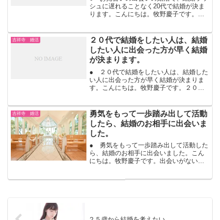
シュに遅れることなく20代で結婚が決ま
ります。こんにちは。牧野慶子です。お
見合いの出会いで、交際になってデート
を楽しみます。毎週毎週、デートを楽し
みながら、お互いに知り合います。毎回
２０代で結婚をしたい人は、結婚
吉祥寺 婚活
また会って、もっと知...
したい人に出会った方が早く結婚
が決まります。
● ２０代で結婚をしたい人は、結婚した
い人に出会った方が早く結婚が決まりま
す。こんにちは。牧野慶子です。２０
代、女性は２３歳～２６歳くらいまで
に、男性は27歳前後と30歳前後に結婚ラ
ッシュが起きます。周りの友人・職場の
勇気をもって一歩踏み出して活動
吉祥寺 婚活
友人・幼馴染から結婚の...
したら、結婚のお相手に出会いま
した。
● 勇気をもって一歩踏み出して活動した
ら、結婚のお相手に出会いました。こん
にちは。牧野慶子です。出会いがないけ
れど、結婚はしたい。女性の20代半ばと
男性の27歳過ぎの結婚ラッシュ第一波、
今年はたくさん結婚式や結婚パーティの
予定が有りませんか...
２５歳から結婚を考えたい。