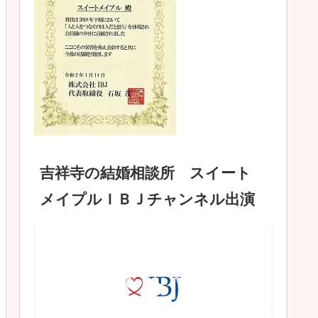
吉祥寺の結婚相談所 スイート
メイプルＩＢＪチャンネル出演
動
画
プ
レ