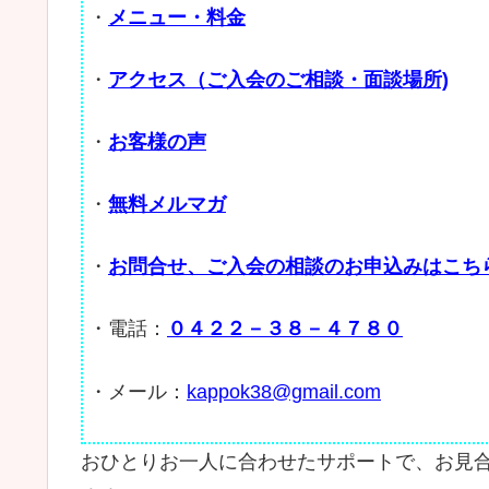
・
メニュー・料金
・
アクセス（ご入会のご相談・面談場所)
・
お客様の声
・
無料メルマガ
・
お問合せ、ご入会の相談のお申込みはこち
・電話：
０４２２－３８－４７８０
・メール：
kappok38@gmail.com
おひとりお一人に合わせたサポートで、お見