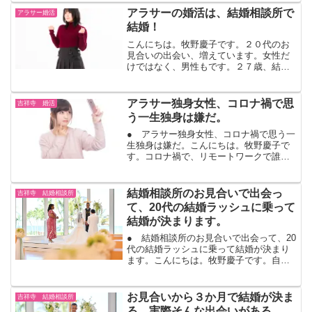
活動してから、充実した毎日を送れまし
アラサーの婚活は、結婚相談所で
アラサー婚活
たと感想を頂きました。...
結婚！
こんにちは。牧野慶子です。２０代のお
見合いの出会い、増えています。女性だ
けではなく、男性もです。２７歳、結婚
するかもと思っていた交際相手と別れて
しまった。次に出会うお相手とは、結婚
したい！ここから、出会って恋愛になっ
アラサー独身女性、コロナ禍で思
吉祥寺 婚活
て、そして、また相手との...
う一生独身は嫌だ。
● アラサー独身女性、コロナ禍で思う一
生独身は嫌だ。こんにちは。牧野慶子で
す。コロナ禍で、リモートワークで誰と
も会わないひとり暮らしの中、GW帰省も
出来ず、家族とはオンラインか電話で会
う。９割どころか、１００％に近いほ
結婚相談所のお見合いで出会っ
吉祥寺 結婚相談所
ど、人と接しないと孤独...
て、20代の結婚ラッシュに乗って
結婚が決まります。
● 結婚相談所のお見合いで出会って、20
代の結婚ラッシュに乗って結婚が決まり
ます。こんにちは。牧野慶子です。自然
な出会いでも、結婚はお互いのタイミン
グが合わないと結婚が出来ません。例え
ば、女性がすぐに結婚をしたいと思って
お見合いから３か月で結婚が決ま
吉祥寺 結婚相談所
いても、男性が仕事が...
る。実際そんな出会いがある。