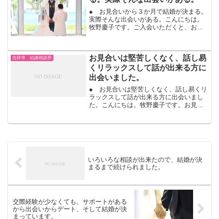
● お見合いから３か月で結婚が決まる。
実際そんな出会いがある。こんにちは。
牧野慶子です。ご入会いただくと、お見
合いで出会います。出会う前にやり取り
はないです。プロフィールを見て、会い
たいかどうかです。今まで出会いがなか
お見合いは堅苦しくなく、話し易
った人も、お見合いで出...
吉祥寺 結婚相談所
くリラックスして話が出来る方に
出会いました。
● お見合いは堅苦しくなく、話し易くリ
ラックスして話が出来る方に出会いまし
た。こんにちは。牧野慶子です。お見合
いは、堅苦しいイメージをもたれる方も
いるようです。しかし実際に経験する
と、会員様ほぼ全員が、「堅苦しくな
い。普通に話ができる。」と...
いろいろな相談が出来たので、結婚が決
まるまで続けられました。
交際経験が少なくても、サポートがある
から出会いからデート、そして結婚が決
まっています。