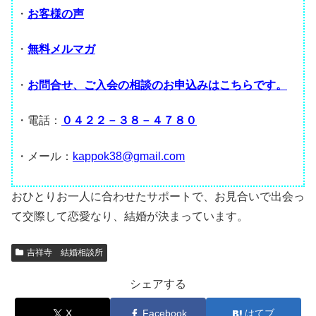
・
お客様の声
・
無料メルマガ
・
お問合せ、ご入会の相談のお申込みはこちらです。
・電話：
０４２２－３８－４７８０
・メール：
kappok38@gmail.com
おひとりお一人に合わせたサポートで、お見合いで出会っ
て交際して恋愛なり、結婚が決まっています。
吉祥寺 結婚相談所
シェアする
X
Facebook
はてブ