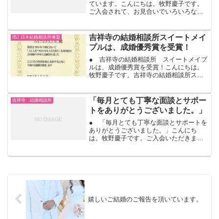
ています。こんにちは。牧野慶子です。
ご入会されて、お見合いでいろいろな方
に出会っていきます。お見合いで出会っ
て、その中で交際にもなっていきます。
交際になって、毎週毎週デートをして2か
吉祥寺の結婚相談所スイートメイ
IBJ 日本結婚相談所連盟
月続くと恋愛になって...
プルは、成婚優秀賞を受賞！
● 吉祥寺の結婚相談所 スイートメイプ
ルは、成婚優秀賞を受賞！こんにちは。
牧野慶子です。吉祥寺の結婚相談所スイ
ートメイプルは、IBJ日本結婚相談所連盟
の正規加盟店です。株式会社IBJは、東証
一部上場会社で婚活のリーディングカン
「毎月とても丁寧な面談とサポー
吉祥寺 結婚相談所
パニー、今年２...
トをありがとうございました。」
● 「毎月とても丁寧な面談とサポートを
ありがとうございました。」こんにち
は。牧野慶子です。ご入会いただきます
と、私のところのコースは、すべて毎月
面談があります。ご入会してすぐのご入
会開始の時、お見合い申し込み、お見合
いが決まった時、交際にな...
嬉しいご結婚のご報告を頂いています。