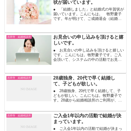
状が届いています。
● 「結婚しました」と結婚式の年賀状が
届いています。こんにちは。 牧野慶子
です。年が明けて、ご成婚退会（結婚が
決まってご退会）された会員様から、結
婚式のお写真付きの年賀状が届いていま
す。「昨年結婚式を挙げました！」幸せ
お見合いの申し込みを頂けると嬉
いっぱいのステキな笑顔...
吉祥寺 結婚相談所
しいです。
● お見合いの申し込みを頂けると嬉しい
です。こんにちは。牧野慶子です。ご入
会頂いて、システムの中の活動でお見合
いの申し込みが、プロフィールを読んで
ボタン一つで出来ます。「お見合いの申
し込みを頂くと嬉しいです。」と言われ
28歳独身、20代で早く結婚し
ます。会員になられて、...
吉祥寺 結婚相談所
て、子どもが欲しい。
● 28歳独身、20代で早く結婚して、子
どもが欲しい。こんにちは。牧野慶子で
す。28歳から結婚相談所のご利用が、ど
んどん増えています。交際経験が少ない
から不安。あまりいいお相手に今まで出
会わなかったりしますよね。独りで婚活
ご入会1年以内の活動で結婚が決
吉祥寺 結婚相談所
するには、不安でし...
まっています。
● ご入会1年以内の活動で結婚が決まっ