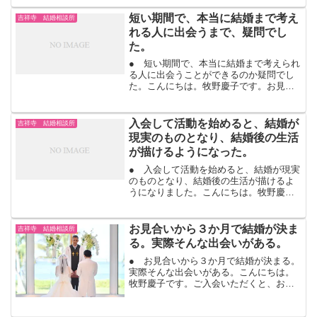
しまった。次に出会うお相手とは、結婚
したい！ここから、出会って恋愛になっ
短い期間で、本当に結婚まで考え
吉祥寺 結婚相談所
て、そして、また相手との...
れる人に出会うまで、疑問でし
た。
● 短い期間で、本当に結婚まで考えられ
る人に出会うことができるのか疑問でし
た。こんにちは。牧野慶子です。お見合
いで出会って交際になると、期限があり
ます。その期限は、お見合いで出会って
から3ヶ月。本当に、結婚が決まった方
入会して活動を始めると、結婚が
吉祥寺 結婚相談所
は、お見合いで出会って...
現実のものとなり、結婚後の生活
が描けるようになった。
● 入会して活動を始めると、結婚が現実
のものとなり、結婚後の生活が描けるよ
うになりました。こんにちは。牧野慶子
です。入会して、お見合いの申し込みを
受けて、お見合いを申し込んで出会えて
くると、結婚に一歩近づきます。お見合
お見合いから３か月で結婚が決ま
吉祥寺 結婚相談所
いで出会えるお相手は、...
る。実際そんな出会いがある。
● お見合いから３か月で結婚が決まる。
実際そんな出会いがある。こんにちは。
牧野慶子です。ご入会いただくと、お見
合いで出会います。出会う前にやり取り
はないです。プロフィールを見て、会い