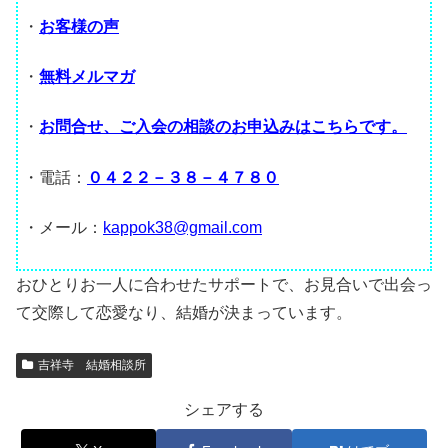
・
お客様の声
・
無料メルマガ
・
お問合せ、ご入会の相談のお申込みはこちらです。
・電話：
０４２２－３８－４７８０
・メール：
kappok38@gmail.com
おひとりお一人に合わせたサポートで、お見合いで出会っ
て交際して恋愛なり、結婚が決まっています。
吉祥寺 結婚相談所
シェアする