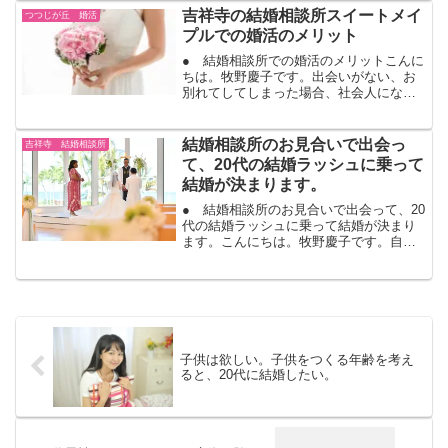
たいかどうかです。今まで出会いがなか
吉祥寺の結婚相談所スイートメイ
った人も、お見合いで出...
つつじが丘 婚活
プルでの婚活のメリット
● 結婚相談所での婚活のメリットこんに
ちは。牧野慶子です。出会いがない、お
別れてしてしまった場合、社会人になる
と、なかなか自然な出会いは少なくなっ
てきます。実際２０代で早く結婚を決め
る人は、学生時代に出会っていることが
結婚相談所のお見合いで出会っ
吉祥寺 結婚相談所
多いです。それで、友達...
て、20代の結婚ラッシュに乗って
結婚が決まります。
● 結婚相談所のお見合いで出会って、20
代の結婚ラッシュに乗って結婚が決まり
ます。こんにちは。牧野慶子です。自然
な出会いでも、結婚はお互いのタイミン
グが合わないと結婚が出来ません。例え
ば、女性がすぐに結婚をしたいと思って
いても、男性が仕事が...
子供は欲しい。子供をつくる年齢を考え
ると、20代に結婚したい。