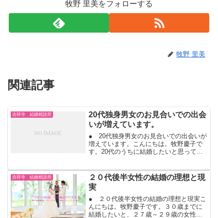
牧野 里美をフォローする
牧野 里美
関連記事
20代独身男女のお見合いでの出会
吉祥寺 結婚相談所
いが増えています。
● 20代独身男女のお見合いでの出会いが
増えています。こんにちは。牧野慶子で
す。20代のうちに結婚したいと思ってい
る独身の男性も女性も増えています。共
働き世帯が、増えてきました。世帯年収
で、生活を支える。20代のうちに、結婚
２０代後半女性の結婚の理想と現
吉祥寺 結婚相談所
をして子供が欲し...
実
● ２０代後半女性の結婚の理想と現実こ
んにちは。牧野慶子です。３０歳までに
結婚したいと、２７歳～２９歳の女性が