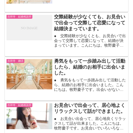
結婚相談所にたくさん入会します。苦戦
している３０代の先輩のようにはならな
いために、３０歳までには結婚したいと
交際経験が少なくても、お見合い
いう焦りもあります。２...
吉祥寺 結婚相談所
で出会って交際して恋愛になって
結婚決まっています。
● 交際経験が少なくとも、お見合いで出
会って交際して恋愛になって、結婚が決
まっています。こんにちは。牧野慶子で
す。昨年のデータで、20代独身男性のう
ち4割（４１．９％）が交際経験がないと
あります。交際経験がなくても、お見合
勇気をもって一歩踏み出して活動
吉祥寺 婚活
いで出会って、お互...
したら、結婚のお相手に出会いま
した。
● 勇気をもって一歩踏み出して活動した
ら、結婚のお相手に出会いました。こん
にちは。牧野慶子です。出会いがないけ
れど、結婚はしたい。女性の20代半ばと
男性の27歳過ぎの結婚ラッシュ第一波、
今年はたくさん結婚式や結婚パーティの
お見合いで出会って、居心地よく
吉祥寺 結婚相談所
予定が有りませんか...
リラックスして話ができました。
● お見合い出会って、居心地良くリラッ
クスして話が出来ました。こんにちは。
牧野慶子です。お見合いでいろいろな方
に出会って、また、交際していきます。