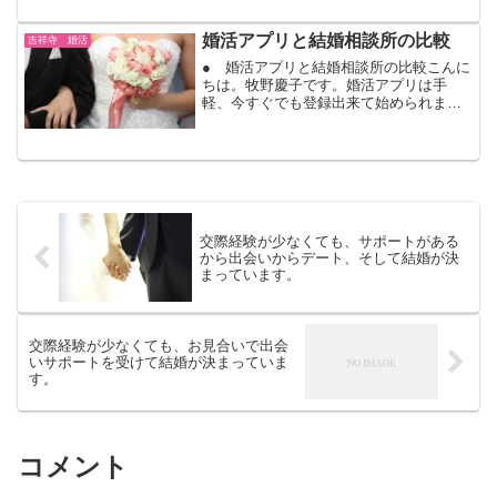
そして、ある日運命の出会いがやってき
ます。お見合いで出会って、初めてなの
婚活アプリと結婚相談所の比較
吉祥寺 婚活
に、「居心地良く感じて...
● 婚活アプリと結婚相談所の比較こんに
ちは。牧野慶子です。婚活アプリは手
軽、今すぐでも登録出来て始められま
す。ただ、目的によってアプリもいろい
ろですから、恋活向きや婚活向き、年代
によっても違います。調べて始めたいも
のです。婚活アプリを使って...
交際経験が少なくても、サポートがある
から出会いからデート、そして結婚が決
まっています。
交際経験が少なくても、お見合いで出会
いサポートを受けて結婚が決まっていま
す。
コメント