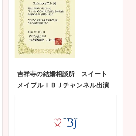
吉祥寺の結婚相談所 スイート
メイプルＩＢＪチャンネル出演
動
画
プ
レ