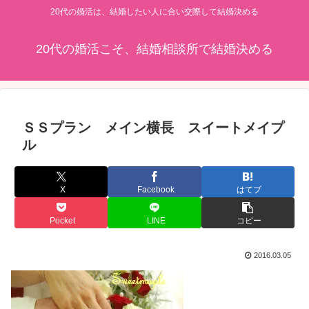
20代の婚活は、結婚したい人に合い交際して結婚決める
20代の婚活こそ、結婚相談所で結婚決める
ＳＳプラン メイン横長 スイートメイプ
ル
X
Facebook
はてブ
Pocket
LINE
コピー
2016.03.05