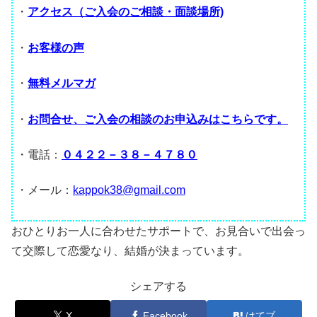
・
アクセス（ご入会のご相談・面談場所)
・
お客様の声
・
無料メルマガ
・
お問合せ、ご入会の相談のお申込みはこちらです。
・電話：
０４２２－３８－４７８０
・メール：
kappok38@gmail.com
おひとりお一人に合わせたサポートで、お見合いで出会っ
て交際して恋愛なり、結婚が決まっています。
シェアする
X
Facebook
はてブ